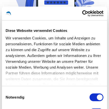
Diese Webseite verwendet Cookies
Wir verwenden Cookies, um Inhalte und Anzeigen zu
personalisieren, Funktionen für soziale Medien anbieten
zu können und die Zugriffe auf unsere Website zu
Single Sign-On und
analysieren. Außerdem geben wir Informationen zu Ihrer
Verwendung unserer Website an unsere Partner für
Verzeichnisdienst
soziale Medien, Werbung und Analysen weiter. Unsere
Partner führen diese Informationen möglicherweise mit
Mittels Single Sign-On (SSO) entfällt auch die lästige
weiteren Daten zusammen, die Sie ihnen bereitgestellt
Passworteingabe. Sobald Ihr Mitarbeiter sich am
haben oder die sie im Rahmen Ihrer Nutzung der Dienste
Arbeitsplatz angemeldet hat, werden seine Zugangsdaten
gesammelt haben.
Einwilligungsauswahl
automatisch an die Anwendung übergeben – komfortabel
Notwendig
und einfach.