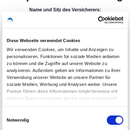
Name und Sitz des Versicherers:
Provinzial Rheinland Versicherung AG
Provinzialplatz 1
40591 Düsseldorf
Diese Webseite verwendet Cookies
Geltungsraum der Versicherung:
Wir verwenden Cookies, um Inhalte und Anzeigen zu
Deutschland
personalisieren, Funktionen für soziale Medien anbieten
Redaktionell
zu können und die Zugriffe auf unsere Website zu
analysieren. Außerdem geben wir Informationen zu Ihrer
Verwendung unserer Website an unsere Partner für
verantwortlich
soziale Medien, Werbung und Analysen weiter. Unsere
Partner führen diese Informationen möglicherweise mit
Olaf Famers (Dolphin IT-Systeme e.K.)
weiteren Daten zusammen, die Sie ihnen bereitgestellt
Clausewitzstr. 47A
haben oder die sie im Rahmen Ihrer Nutzung der Dienste
42389 Wuppertal
gesammelt haben.
Einwilligungsauswahl
Notwendig
Verbraucher­streit­