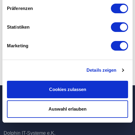
Präferenzen
beilegung/Universal­
schlichtungs­stelle
Statistiken
Wir sind nicht bereit oder verpflichtet, an
Marketing
Streitbeilegungsverfahren vor einer
Verbraucherschlichtungsstelle teilzunehmen.
Details zeigen
Cookies zulassen
Auswahl erlauben
Hauptverwaltung / Rechenzentrum
Dolphin IT-Systeme e.K.