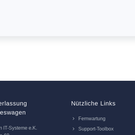
erlassung
Nützliche Links
keswagen
Fernwartung
n IT-Systeme e.K.
Support-Toolbox