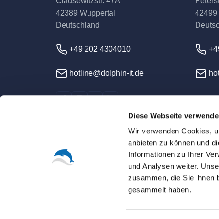
Clausewitzstr. 47A
Peterst
42389 Wuppertal
42499
Deutschland
Deuts
+49 202 4304010
+4
hotline@dolphin-it.de
hot
Diese Webseite verwende
Wir verwenden Cookies, um
anbieten zu können und di
Informationen zu Ihrer Ve
und Analysen weiter. Unse
© 2026 Dolphin IT-Syst
zusammen, die Sie ihnen b
gesammelt haben.
Sofern nicht ausdrücklich anders vereinbart, s
Alle Warenzeichen, Logos und Markennamen sin
Dienstleistungsnamen dienen lediglich der Ide