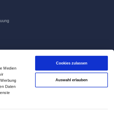
euung
Cookies zulassen
le Medien
ir
Auswahl erlauben
, Werbung
ren Daten
ienste
Tag der Lieferung geltenden Mehrwertsteuer.
ite verwendeten Firmen-, Produkt- und
rken bedeutet nicht, dass sie gebilligt