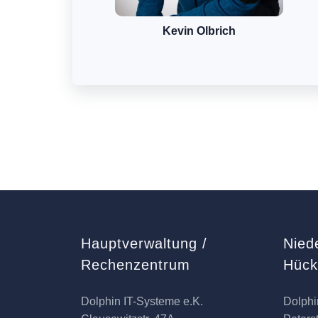
Kevin Olbrich
Hauptverwaltung /
Nied
Rechenzentrum
Hüc
Dolphin IT-Systeme e.K.
Dolphi