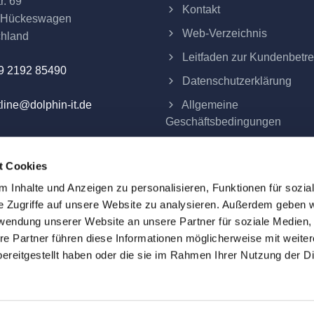
r. 69
Kontakt
 Hückeswagen
Web-Verzeichnis
chland
Leitfaden zur Kundenbetr
9 2192 85490
Datenschutzerklärung
Allgemeine
line@dolphin-it.de
Geschäftsbedingungen
Impressum
t Cookies
Verträge hier kündigen
 Inhalte und Anzeigen zu personalisieren, Funktionen für sozia
e Zugriffe auf unsere Website zu analysieren. Außerdem geben w
rwendung unserer Website an unsere Partner für soziale Medien
re Partner führen diese Informationen möglicherweise mit weite
eme e.K.
ereitgestellt haben oder die sie im Rahmen Ihrer Nutzung der D
ind alle Preise Festpreise und verstehen sich zuzüglich der am 
d das Eigentum ihrer jeweiligen Inhaber. Alle auf dieser Webs
ntifizierung. Die Verwendung dieser Namen, Warenzeichen und Ma