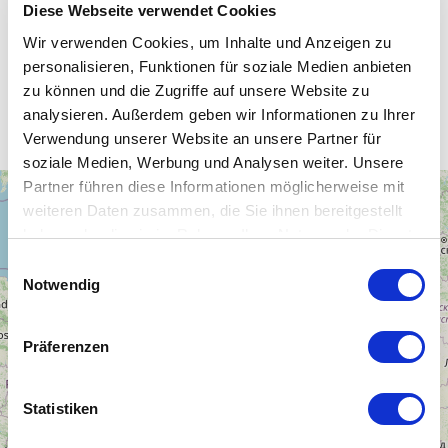
Diese Webseite verwendet Cookies
Wir verwenden Cookies, um Inhalte und Anzeigen zu
personalisieren, Funktionen für soziale Medien anbieten
Unsere WLAN-Hotspots in Belarus
zu können und die Zugriffe auf unsere Website zu
(Weissrussland)
analysieren. Außerdem geben wir Informationen zu Ihrer
Verwendung unserer Website an unsere Partner für
soziale Medien, Werbung und Analysen weiter. Unsere
Partner führen diese Informationen möglicherweise mit
+
weiteren Daten zusammen, die Sie ihnen bereitgestellt
−
haben oder die sie im Rahmen Ihrer Nutzung der Dienste
gesammelt haben.
Einwilligungsauswahl
Notwendig
Präferenzen
Statistiken