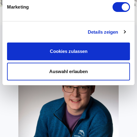
200 km
Leaflet
|
\u00a9
OpenStreetMap
contributors
Marketing
Details zeigen
Cookies zulassen
Auswahl erlauben