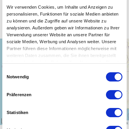
Wir verwenden Cookies, um Inhalte und Anzeigen zu
personalisieren, Funktionen für soziale Medien anbieten
Unsere WLAN-Hotspots in Chile
zu können und die Zugriffe auf unsere Website zu
analysieren. Außerdem geben wir Informationen zu Ihrer
Verwendung unserer Website an unsere Partner für
soziale Medien, Werbung und Analysen weiter. Unsere
+
Partner führen diese Informationen möglicherweise mit
−
weiteren Daten zusammen, die Sie ihnen bereitgestellt
haben oder die sie im Rahmen Ihrer Nutzung der Dienste
gesammelt haben.
Einwilligungsauswahl
Notwendig
Präferenzen
Statistiken
300 km
Leaflet
|
\u00a9
OpenStreetMap
contributors