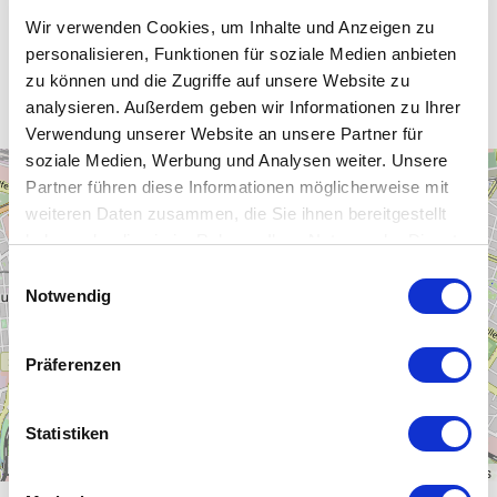
Wir verwenden Cookies, um Inhalte und Anzeigen zu
personalisieren, Funktionen für soziale Medien anbieten
Unsere WLAN-Hotspots in Dresden
zu können und die Zugriffe auf unsere Website zu
analysieren. Außerdem geben wir Informationen zu Ihrer
Verwendung unserer Website an unsere Partner für
soziale Medien, Werbung und Analysen weiter. Unsere
+
Partner führen diese Informationen möglicherweise mit
−
weiteren Daten zusammen, die Sie ihnen bereitgestellt
haben oder die sie im Rahmen Ihrer Nutzung der Dienste
gesammelt haben.
Einwilligungsauswahl
Notwendig
Präferenzen
Statistiken
1 km
Leaflet
|
\u00a9
OpenStreetMap
contributors