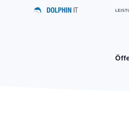
LEIST
Öff