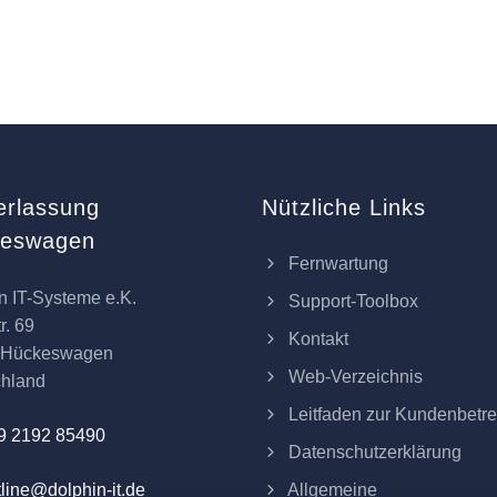
erlassung
Nützliche Links
keswagen
Fernwartung
n IT-Systeme e.K.
Support-Toolbox
r. 69
Kontakt
 Hückeswagen
Web-Verzeichnis
chland
Leitfaden zur Kundenbetr
9 2192 85490
Datenschutzerklärung
Allgemeine
line@dolphin-it.de