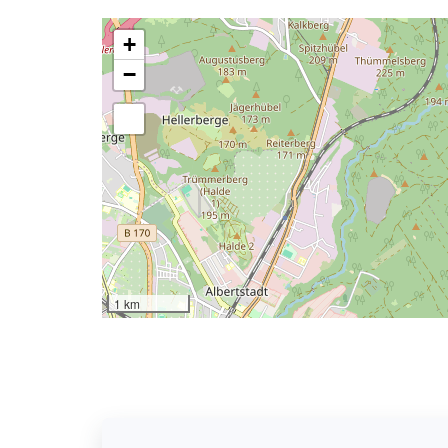
+
−
1 km