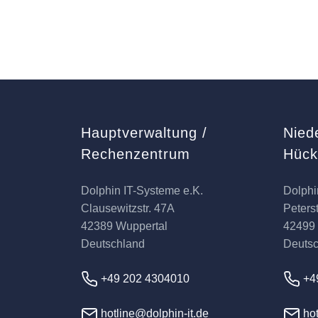
Hauptverwaltung /
Nied
Rechenzentrum
Hüc
Dolphin IT-Systeme e.K.
Dolphi
Clausewitzstr. 47A
Peterst
42389 Wuppertal
42499
Deutschland
Deuts
+49 202 4304010
+4
hotline@dolphin-it.de
hot