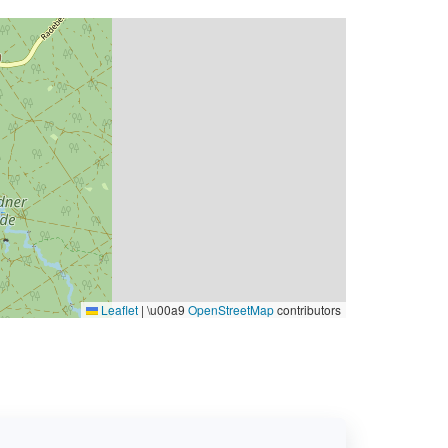
Leaflet
|
\u00a9
OpenStreetMap
contributors