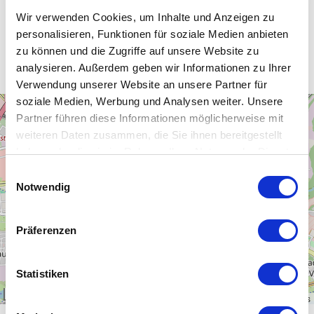
Wir verwenden Cookies, um Inhalte und Anzeigen zu
personalisieren, Funktionen für soziale Medien anbieten
Unsere WLAN-Hotspots in Dresden
zu können und die Zugriffe auf unsere Website zu
analysieren. Außerdem geben wir Informationen zu Ihrer
Verwendung unserer Website an unsere Partner für
soziale Medien, Werbung und Analysen weiter. Unsere
+
Partner führen diese Informationen möglicherweise mit
−
weiteren Daten zusammen, die Sie ihnen bereitgestellt
haben oder die sie im Rahmen Ihrer Nutzung der Dienste
gesammelt haben.
Einwilligungsauswahl
Notwendig
Präferenzen
Statistiken
1 km
Leaflet
|
\u00a9
OpenStreetMap
contributors