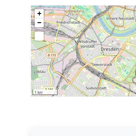
+
−
1 km