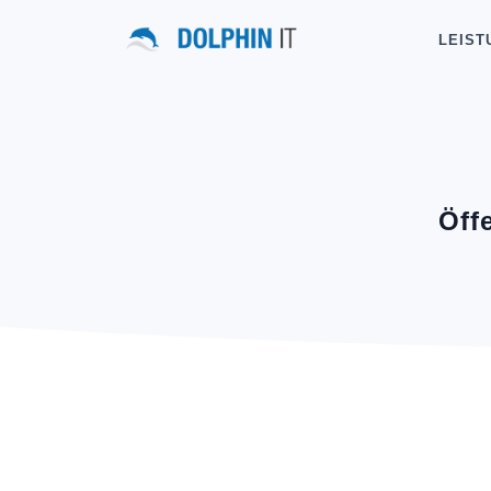
LEIST
Öff