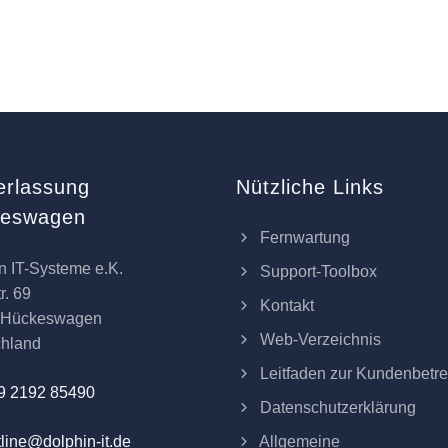
erlassung
Nützliche Links
keswagen
Fernwartung
n IT-Systeme e.K.
Support-Toolbox
r. 69
Kontakt
 Hückeswagen
Web-Verzeichnis
chland
Leitfaden zur Kundenbetr
9 2192 85490
Datenschutzerklärung
Allgemeine
line@dolphin-it.de