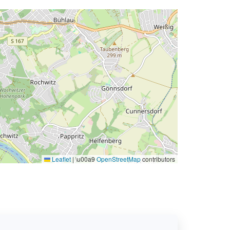
Leaflet
|
\u00a9
OpenStreetMap
contributors