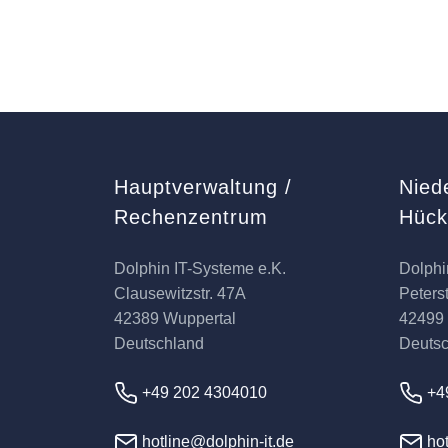
Hauptverwaltung /
Nied
Rechenzentrum
Hüc
Dolphin IT-Systeme e.K.
Dolphi
Clausewitzstr. 47A
Peterst
42389 Wuppertal
42499
Deutschland
Deuts
+49 202 4304010
+4
hotline@dolphin-it.de
hot