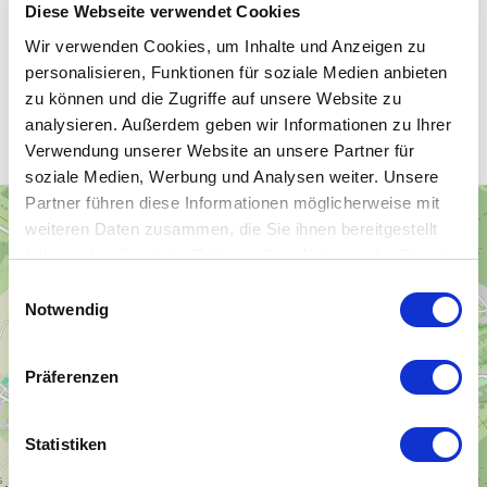
Diese Webseite verwendet Cookies
Wir verwenden Cookies, um Inhalte und Anzeigen zu
personalisieren, Funktionen für soziale Medien anbieten
Unsere WLAN-Hotspots in
zu können und die Zugriffe auf unsere Website zu
Hermsdorf / Erzgebirge
analysieren. Außerdem geben wir Informationen zu Ihrer
Verwendung unserer Website an unsere Partner für
soziale Medien, Werbung und Analysen weiter. Unsere
Partner führen diese Informationen möglicherweise mit
+
weiteren Daten zusammen, die Sie ihnen bereitgestellt
−
haben oder die sie im Rahmen Ihrer Nutzung der Dienste
gesammelt haben.
Einwilligungsauswahl
Notwendig
Präferenzen
Statistiken