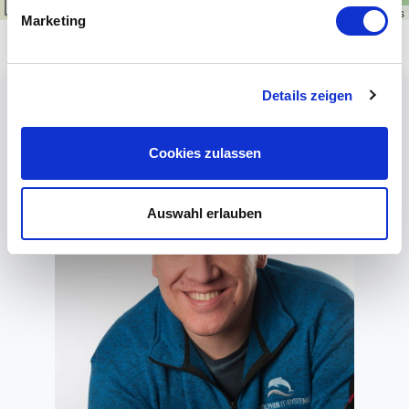
1 km
Leaflet
|
\u00a9
OpenStreetMap
contributors
Marketing
Details zeigen
Cookies zulassen
Auswahl erlauben