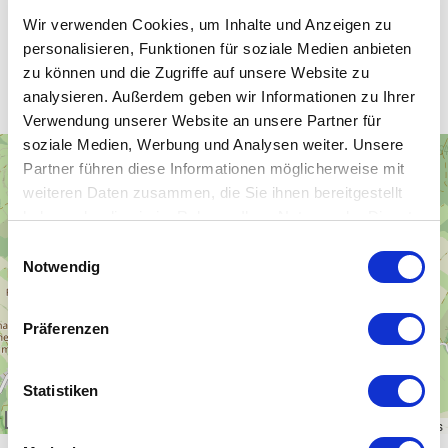
Wir verwenden Cookies, um Inhalte und Anzeigen zu
personalisieren, Funktionen für soziale Medien anbieten
Unsere WLAN-Hotspots in Geising
zu können und die Zugriffe auf unsere Website zu
analysieren. Außerdem geben wir Informationen zu Ihrer
Verwendung unserer Website an unsere Partner für
soziale Medien, Werbung und Analysen weiter. Unsere
+
Partner führen diese Informationen möglicherweise mit
−
weiteren Daten zusammen, die Sie ihnen bereitgestellt
haben oder die sie im Rahmen Ihrer Nutzung der Dienste
gesammelt haben.
Einwilligungsauswahl
Notwendig
Präferenzen
Statistiken
1 km
Leaflet
|
\u00a9
OpenStreetMap
contributors