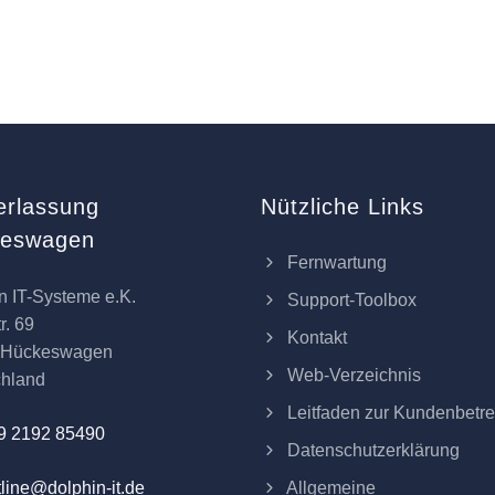
erlassung
Nützliche Links
keswagen
Fernwartung
n IT-Systeme e.K.
Support-Toolbox
r. 69
Kontakt
 Hückeswagen
Web-Verzeichnis
chland
Leitfaden zur Kundenbetr
9 2192 85490
Datenschutzerklärung
Allgemeine
line@dolphin-it.de