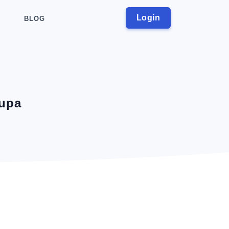
Login
BLOG
aupa