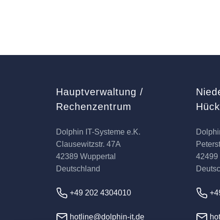
Hauptverwaltung /
Nied
Rechenzentrum
Hüc
Dolphin IT-Systeme e.K.
Dolphi
Clausewitzstr. 47A
Peterst
42389 Wuppertal
42499
Deutschland
Deuts
+49 202 4304010
+4
hotline@dolphin-it.de
hot