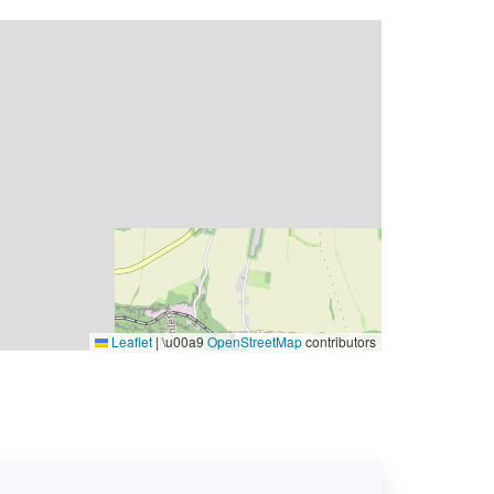
Leaflet
|
\u00a9
OpenStreetMap
contributors