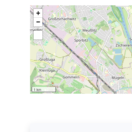
+
−
1 km