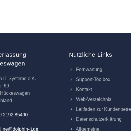
erlassung
Nützliche Links
keswagen
Fernwartung
n IT-Systeme e.K.
Support-Toolbox
r. 69
Kontakt
 Hückeswagen
Web-Verzeichnis
chland
Leitfaden zur Kundenbetr
9 2192 85490
Datenschutzerklärung
Allgemeine
line@dolphin-it.de