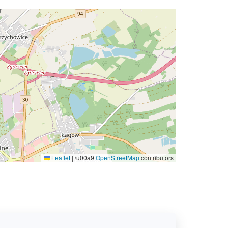
Leaflet
|
\u00a9
OpenStreetMap
contributors