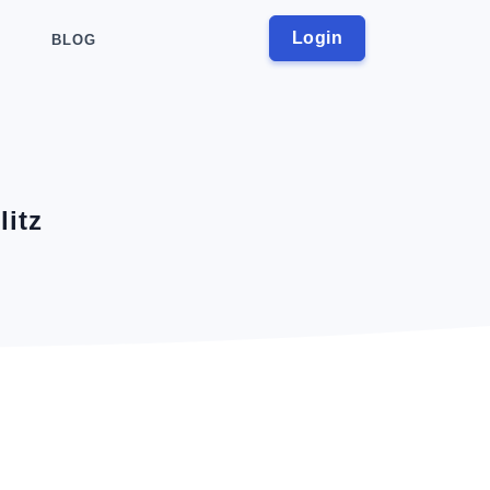
Login
BLOG
itz