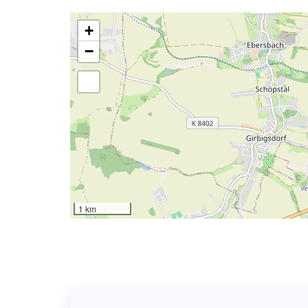
+
−
1 km