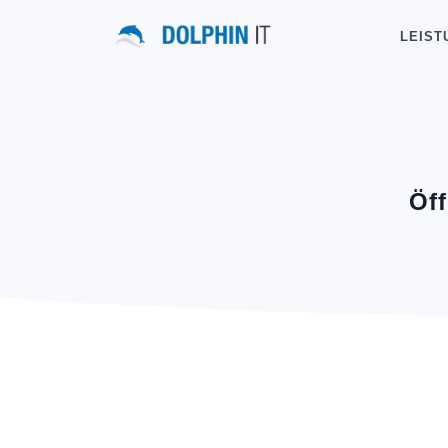
LEIST
Öf