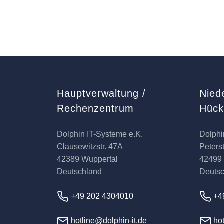
Hauptverwaltung /
Nied
Rechenzentrum
Hüc
Dolphin IT-Systeme e.K.
Dolphi
Clausewitzstr. 47A
Peterst
42389 Wuppertal
42499
Deutschland
Deuts
+49 202 4304010
+4
hotline@dolphin-it.de
hot