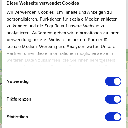
Diese Webseite verwendet Cookies
Wir verwenden Cookies, um Inhalte und Anzeigen zu
personalisieren, Funktionen für soziale Medien anbieten
Unsere WLAN-Hotspots in
zu können und die Zugriffe auf unsere Website zu
Spremberg
analysieren. Außerdem geben wir Informationen zu Ihrer
Verwendung unserer Website an unsere Partner für
soziale Medien, Werbung und Analysen weiter. Unsere
Partner führen diese Informationen möglicherweise mit
+
weiteren Daten zusammen, die Sie ihnen bereitgestellt
−
haben oder die sie im Rahmen Ihrer Nutzung der Dienste
gesammelt haben.
Einwilligungsauswahl
Notwendig
Präferenzen
Statistiken