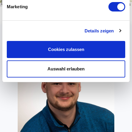
1 km
Leaflet
|
\u00a9
OpenStreetMap
contributors
Marketing
Details zeigen
Cookies zulassen
Auswahl erlauben