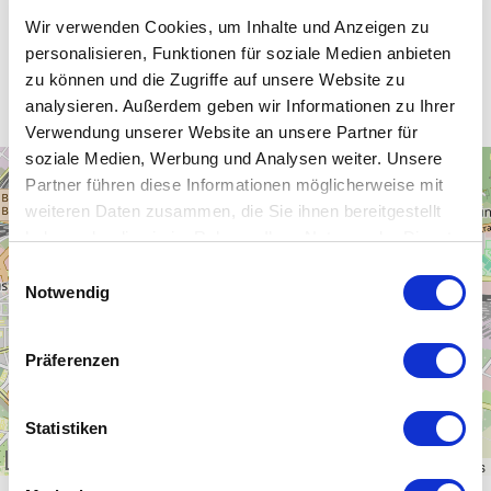
Wir verwenden Cookies, um Inhalte und Anzeigen zu
personalisieren, Funktionen für soziale Medien anbieten
Unsere WLAN-Hotspots in Leipzig
zu können und die Zugriffe auf unsere Website zu
analysieren. Außerdem geben wir Informationen zu Ihrer
Verwendung unserer Website an unsere Partner für
soziale Medien, Werbung und Analysen weiter. Unsere
+
Partner führen diese Informationen möglicherweise mit
−
weiteren Daten zusammen, die Sie ihnen bereitgestellt
haben oder die sie im Rahmen Ihrer Nutzung der Dienste
gesammelt haben.
Einwilligungsauswahl
Notwendig
Präferenzen
Statistiken
1 km
Leaflet
|
\u00a9
OpenStreetMap
contributors