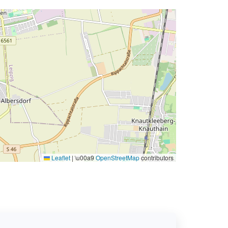
Leaflet
|
\u00a9
OpenStreetMap
contributors