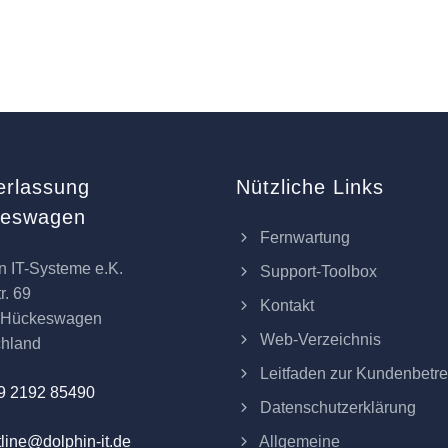
erlassung
Nützliche Links
keswagen
Fernwartung
n IT-Systeme e.K.
Support-Toolbox
r. 69
Kontakt
 Hückeswagen
Web-Verzeichnis
chland
Leitfaden zur Kundenbetr
9 2192 85490
Datenschutzerklärung
Allgemeine
line@dolphin-it.de