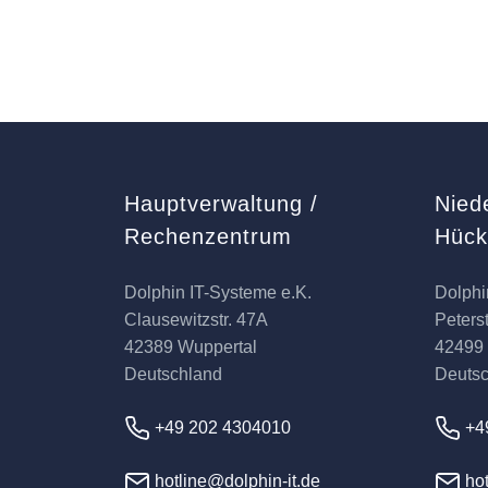
Hauptverwaltung /
Nied
Rechenzentrum
Hüc
Dolphin IT-Systeme e.K.
Dolphi
Clausewitzstr. 47A
Peterst
42389 Wuppertal
42499
Deutschland
Deuts
+49 202 4304010
+4
hotline@dolphin-it.de
hot