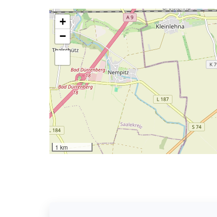
+
−
1 km