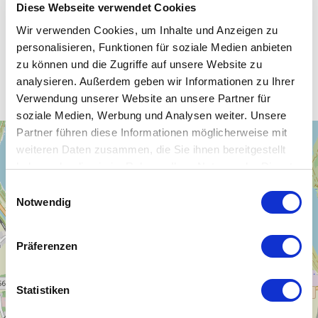
Diese Webseite verwendet Cookies
Wir verwenden Cookies, um Inhalte und Anzeigen zu
personalisieren, Funktionen für soziale Medien anbieten
Unsere WLAN-Hotspots in
zu können und die Zugriffe auf unsere Website zu
Zwenkau
analysieren. Außerdem geben wir Informationen zu Ihrer
Verwendung unserer Website an unsere Partner für
soziale Medien, Werbung und Analysen weiter. Unsere
Partner führen diese Informationen möglicherweise mit
+
weiteren Daten zusammen, die Sie ihnen bereitgestellt
−
haben oder die sie im Rahmen Ihrer Nutzung der Dienste
gesammelt haben.
Einwilligungsauswahl
Notwendig
Präferenzen
Statistiken