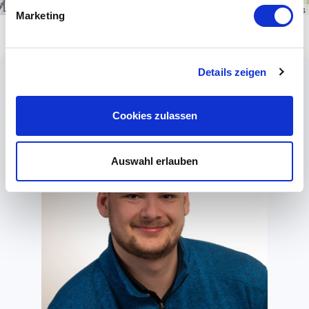
1 km
Leaflet
|
\u00a9
OpenStreetMap
contributors
Marketing
Details zeigen
Cookies zulassen
Auswahl erlauben