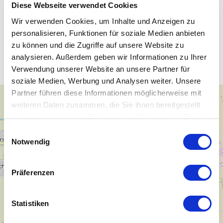
Diese Webseite verwendet Cookies
Wir verwenden Cookies, um Inhalte und Anzeigen zu
personalisieren, Funktionen für soziale Medien anbieten
Unsere WLAN-Hotspots in
zu können und die Zugriffe auf unsere Website zu
Zwenkau
analysieren. Außerdem geben wir Informationen zu Ihrer
Verwendung unserer Website an unsere Partner für
soziale Medien, Werbung und Analysen weiter. Unsere
Partner führen diese Informationen möglicherweise mit
+
weiteren Daten zusammen, die Sie ihnen bereitgestellt
−
haben oder die sie im Rahmen Ihrer Nutzung der Dienste
gesammelt haben.
Einwilligungsauswahl
Notwendig
Präferenzen
Statistiken