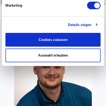
1 km
Leaflet
|
\u00a9
OpenStreetMap
contributors
Marketing
Details zeigen
Cookies zulassen
Auswahl erlauben