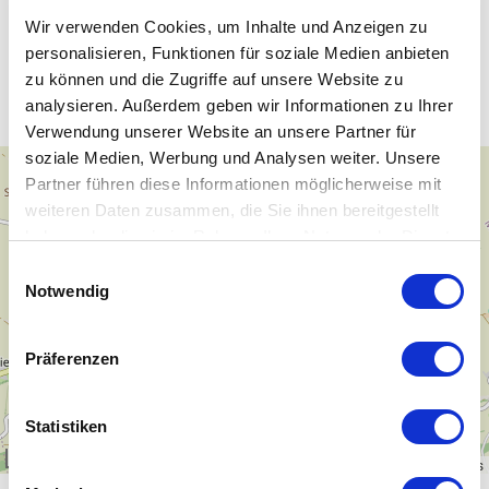
Wir verwenden Cookies, um Inhalte und Anzeigen zu
personalisieren, Funktionen für soziale Medien anbieten
Unsere WLAN-Hotspots in Ostrau
zu können und die Zugriffe auf unsere Website zu
analysieren. Außerdem geben wir Informationen zu Ihrer
Verwendung unserer Website an unsere Partner für
soziale Medien, Werbung und Analysen weiter. Unsere
+
Partner führen diese Informationen möglicherweise mit
−
weiteren Daten zusammen, die Sie ihnen bereitgestellt
haben oder die sie im Rahmen Ihrer Nutzung der Dienste
gesammelt haben.
Einwilligungsauswahl
Notwendig
Präferenzen
Statistiken
1 km
Leaflet
|
\u00a9
OpenStreetMap
contributors