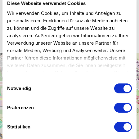
Diese Webseite verwendet Cookies
Wir verwenden Cookies, um Inhalte und Anzeigen zu
personalisieren, Funktionen für soziale Medien anbieten
Unsere WLAN-Hotspots in Halle /
zu können und die Zugriffe auf unsere Website zu
Saale
analysieren. Außerdem geben wir Informationen zu Ihrer
Verwendung unserer Website an unsere Partner für
soziale Medien, Werbung und Analysen weiter. Unsere
Partner führen diese Informationen möglicherweise mit
+
weiteren Daten zusammen, die Sie ihnen bereitgestellt
−
haben oder die sie im Rahmen Ihrer Nutzung der Dienste
gesammelt haben.
Einwilligungsauswahl
Notwendig
Präferenzen
Statistiken