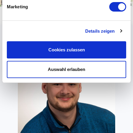
1 km
Leaflet
|
\u00a9
OpenStreetMap
contributors
Marketing
Details zeigen
Cookies zulassen
Auswahl erlauben