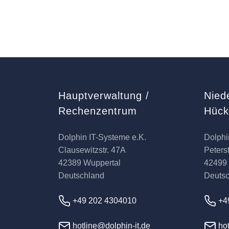
Hauptverwaltung /
Nied
Rechenzentrum
Hüc
Dolphin IT-Systeme e.K.
Dolphi
Clausewitzstr. 47A
Peterst
42389 Wuppertal
42499
Deutschland
Deuts
+49 202 4304010
+4
hotline@dolphin-it.de
hot