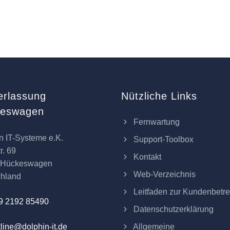
erlassung
Nützliche Links
keswagen
Fernwartung
n IT-Systeme e.K.
Support-Toolbox
r. 69
Kontakt
 Hückeswagen
Web-Verzeichnis
chland
Leitfaden zur Kundenbetr
9 2192 85490
Datenschutzerklärung
Allgemeine
line@dolphin-it.de