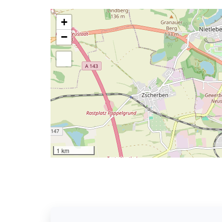
+
−
1 km