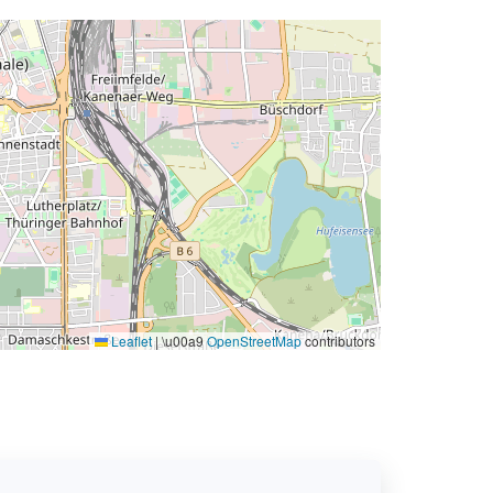
Leaflet
|
\u00a9
OpenStreetMap
contributors