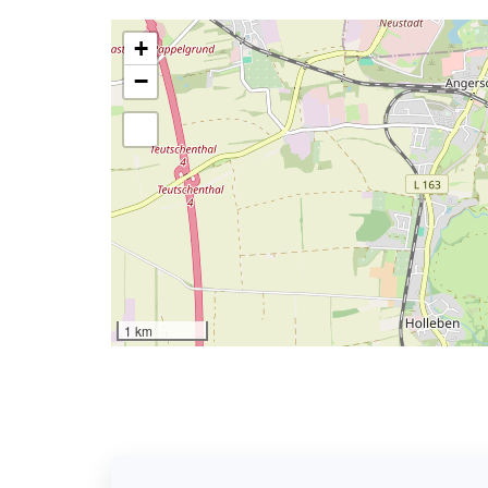
+
−
1 km