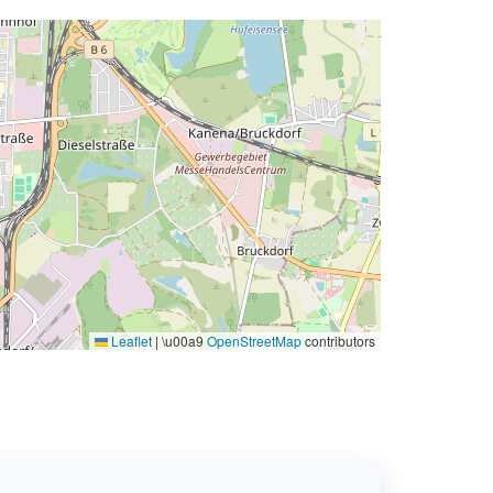
Leaflet
|
\u00a9
OpenStreetMap
contributors