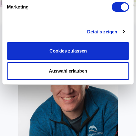
1 km
Leaflet
|
\u00a9
OpenStreetMap
contributors
Marketing
Details zeigen
Cookies zulassen
Auswahl erlauben