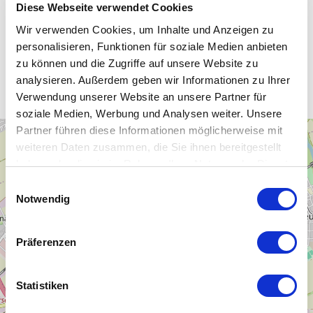
Diese Webseite verwendet Cookies
Wir verwenden Cookies, um Inhalte und Anzeigen zu
personalisieren, Funktionen für soziale Medien anbieten
Unsere WLAN-Hotspots in
zu können und die Zugriffe auf unsere Website zu
Merseburg / Saale
analysieren. Außerdem geben wir Informationen zu Ihrer
Verwendung unserer Website an unsere Partner für
soziale Medien, Werbung und Analysen weiter. Unsere
Partner führen diese Informationen möglicherweise mit
+
weiteren Daten zusammen, die Sie ihnen bereitgestellt
−
haben oder die sie im Rahmen Ihrer Nutzung der Dienste
gesammelt haben.
Einwilligungsauswahl
Notwendig
Präferenzen
Statistiken