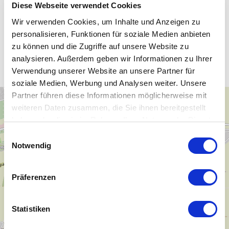
Diese Webseite verwendet Cookies
Wir verwenden Cookies, um Inhalte und Anzeigen zu
personalisieren, Funktionen für soziale Medien anbieten
Unsere WLAN-Hotspots in
zu können und die Zugriffe auf unsere Website zu
Ilberstedt
analysieren. Außerdem geben wir Informationen zu Ihrer
Verwendung unserer Website an unsere Partner für
soziale Medien, Werbung und Analysen weiter. Unsere
Partner führen diese Informationen möglicherweise mit
+
weiteren Daten zusammen, die Sie ihnen bereitgestellt
−
haben oder die sie im Rahmen Ihrer Nutzung der Dienste
gesammelt haben.
Einwilligungsauswahl
Notwendig
Präferenzen
Statistiken