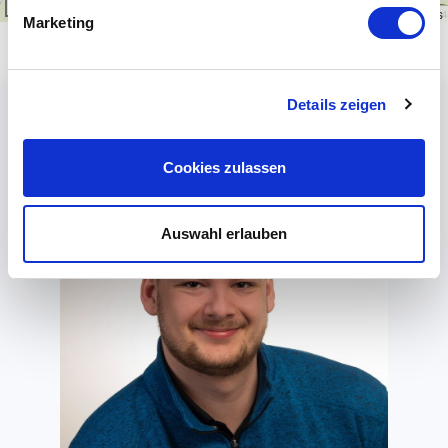
1 km
Leaflet
|
\u00a9
OpenStreetMap
contributors
Marketing
Details zeigen
Cookies zulassen
Auswahl erlauben