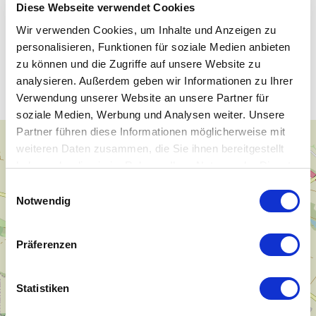
Diese Webseite verwendet Cookies
Wir verwenden Cookies, um Inhalte und Anzeigen zu
personalisieren, Funktionen für soziale Medien anbieten
Unsere WLAN-Hotspots in Alsleben
zu können und die Zugriffe auf unsere Website zu
/ Saale
analysieren. Außerdem geben wir Informationen zu Ihrer
Verwendung unserer Website an unsere Partner für
soziale Medien, Werbung und Analysen weiter. Unsere
Partner führen diese Informationen möglicherweise mit
+
weiteren Daten zusammen, die Sie ihnen bereitgestellt
−
haben oder die sie im Rahmen Ihrer Nutzung der Dienste
gesammelt haben.
Einwilligungsauswahl
Notwendig
Präferenzen
Statistiken