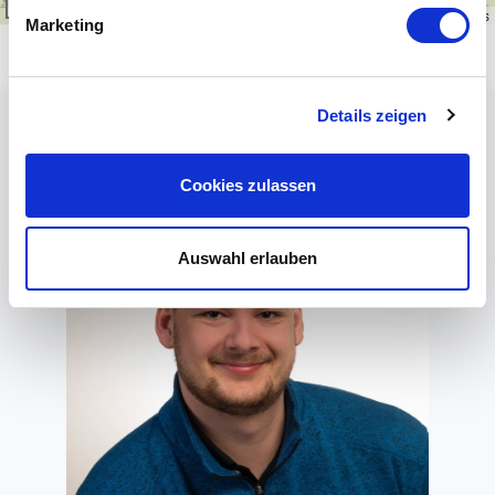
1 km
Leaflet
|
\u00a9
OpenStreetMap
contributors
Marketing
Details zeigen
Cookies zulassen
Auswahl erlauben