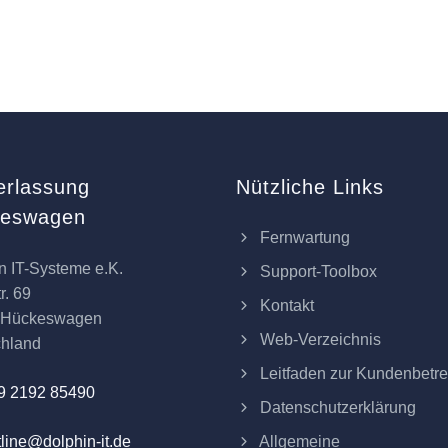
erlassung
Nützliche Links
keswagen
Fernwartung
n IT-Systeme e.K.
Support-Toolbox
r. 69
Kontakt
 Hückeswagen
Web-Verzeichnis
chland
Leitfaden zur Kundenbetr
9 2192 85490
Datenschutzerklärung
Allgemeine
line@dolphin-it.de