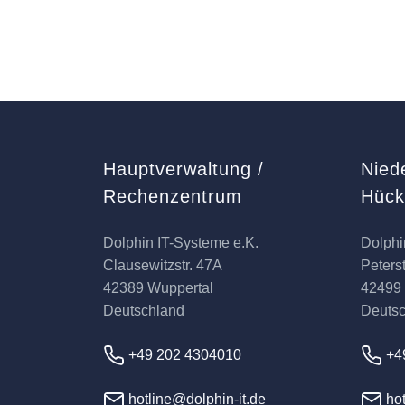
Hauptverwaltung /
Nied
Rechenzentrum
Hüc
Dolphin IT-Systeme e.K.
Dolphi
Clausewitzstr. 47A
Peterst
42389 Wuppertal
42499
Deutschland
Deuts
+49 202 4304010
+4
hotline@dolphin-it.de
hot