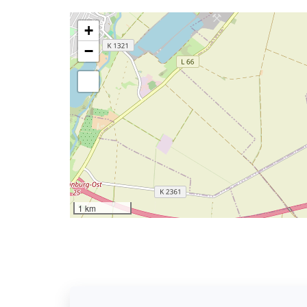
+
−
1 km