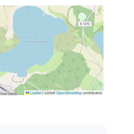
Leaflet
|
\u00a9
OpenStreetMap
contributors