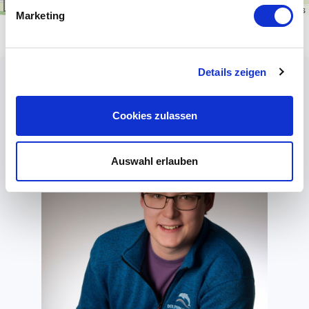
1 km
Leaflet
|
\u00a9
OpenStreetMap
contributors
Marketing
Details zeigen
Cookies zulassen
Auswahl erlauben