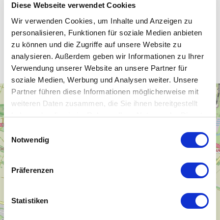
Diese Webseite verwendet Cookies
Wir verwenden Cookies, um Inhalte und Anzeigen zu
personalisieren, Funktionen für soziale Medien anbieten
Unsere WLAN-Hotspots in
zu können und die Zugriffe auf unsere Website zu
Quedlinburg
analysieren. Außerdem geben wir Informationen zu Ihrer
Verwendung unserer Website an unsere Partner für
soziale Medien, Werbung und Analysen weiter. Unsere
Partner führen diese Informationen möglicherweise mit
+
weiteren Daten zusammen, die Sie ihnen bereitgestellt
−
haben oder die sie im Rahmen Ihrer Nutzung der Dienste
gesammelt haben.
Einwilligungsauswahl
Notwendig
Präferenzen
Statistiken