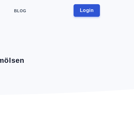
Login
BLOG
mölsen