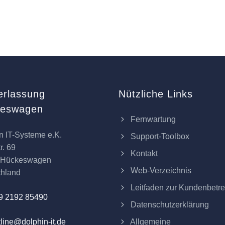
erlassung
Nützliche Links
keswagen
Fernwartung
n IT-Systeme e.K.
Support-Toolbox
r. 69
Kontakt
 Hückeswagen
Web-Verzeichnis
chland
Leitfaden zur Kundenbetr
9 2192 85490
Datenschutzerklärung
Allgemeine
line@dolphin-it.de