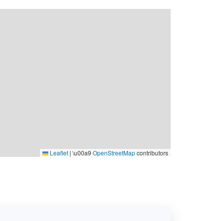
Leaflet
|
\u00a9
OpenStreetMap
contributors