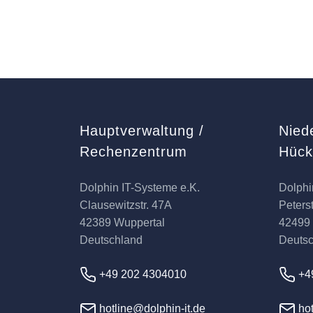
Hauptverwaltung /
Nied
Rechenzentrum
Hüc
Dolphin IT-Systeme e.K.
Dolphi
Clausewitzstr. 47A
Peterst
42389 Wuppertal
42499
Deutschland
Deuts
+49 202 4304010
+4
hotline@dolphin-it.de
hot