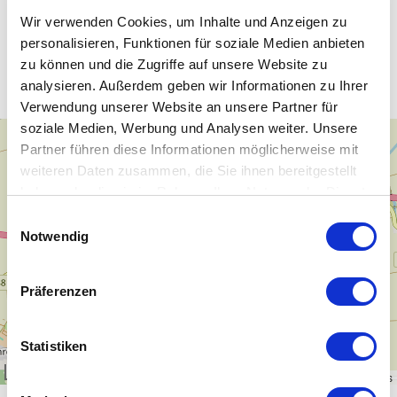
Wir verwenden Cookies, um Inhalte und Anzeigen zu
personalisieren, Funktionen für soziale Medien anbieten
Unsere WLAN-Hotspots in Lützen
zu können und die Zugriffe auf unsere Website zu
analysieren. Außerdem geben wir Informationen zu Ihrer
Verwendung unserer Website an unsere Partner für
soziale Medien, Werbung und Analysen weiter. Unsere
+
Partner führen diese Informationen möglicherweise mit
−
weiteren Daten zusammen, die Sie ihnen bereitgestellt
haben oder die sie im Rahmen Ihrer Nutzung der Dienste
gesammelt haben.
Einwilligungsauswahl
Notwendig
Präferenzen
Statistiken
1 km
Leaflet
|
\u00a9
OpenStreetMap
contributors