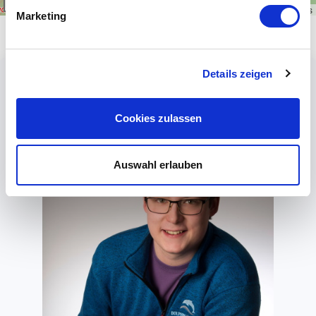
1 km
Leaflet
|
\u00a9
OpenStreetMap
contributors
Marketing
Details zeigen
Cookies zulassen
Auswahl erlauben