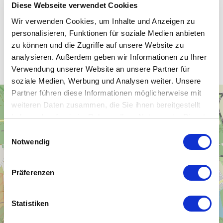
Diese Webseite verwendet Cookies
Wir verwenden Cookies, um Inhalte und Anzeigen zu
personalisieren, Funktionen für soziale Medien anbieten
Unsere WLAN-Hotspots in
zu können und die Zugriffe auf unsere Website zu
Zschornewitz
analysieren. Außerdem geben wir Informationen zu Ihrer
Verwendung unserer Website an unsere Partner für
soziale Medien, Werbung und Analysen weiter. Unsere
Partner führen diese Informationen möglicherweise mit
+
weiteren Daten zusammen, die Sie ihnen bereitgestellt
−
haben oder die sie im Rahmen Ihrer Nutzung der Dienste
gesammelt haben.
Einwilligungsauswahl
Notwendig
Präferenzen
Statistiken