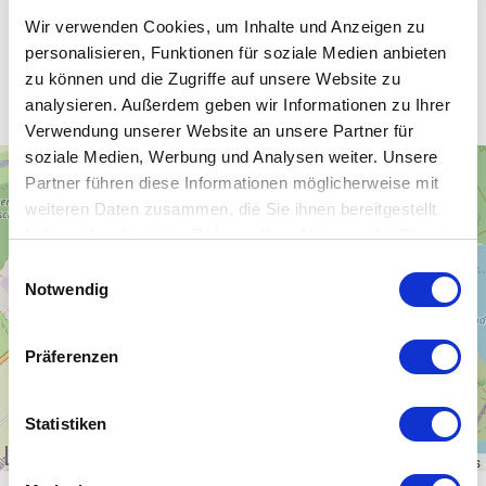
Wir verwenden Cookies, um Inhalte und Anzeigen zu
personalisieren, Funktionen für soziale Medien anbieten
Unsere WLAN-Hotspots in Roitzsch
zu können und die Zugriffe auf unsere Website zu
analysieren. Außerdem geben wir Informationen zu Ihrer
Verwendung unserer Website an unsere Partner für
soziale Medien, Werbung und Analysen weiter. Unsere
+
Partner führen diese Informationen möglicherweise mit
−
weiteren Daten zusammen, die Sie ihnen bereitgestellt
haben oder die sie im Rahmen Ihrer Nutzung der Dienste
gesammelt haben.
Einwilligungsauswahl
Notwendig
Präferenzen
Statistiken
1 km
Leaflet
|
\u00a9
OpenStreetMap
contributors