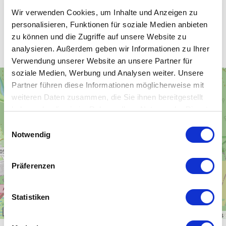
Wir verwenden Cookies, um Inhalte und Anzeigen zu
personalisieren, Funktionen für soziale Medien anbieten
Unsere WLAN-Hotspots in Dessau
zu können und die Zugriffe auf unsere Website zu
analysieren. Außerdem geben wir Informationen zu Ihrer
Verwendung unserer Website an unsere Partner für
soziale Medien, Werbung und Analysen weiter. Unsere
+
Partner führen diese Informationen möglicherweise mit
−
weiteren Daten zusammen, die Sie ihnen bereitgestellt
haben oder die sie im Rahmen Ihrer Nutzung der Dienste
gesammelt haben.
Einwilligungsauswahl
Notwendig
Präferenzen
Statistiken
1 km
Leaflet
|
\u00a9
OpenStreetMap
contributors