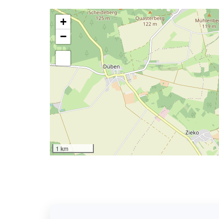
+
−
1 km