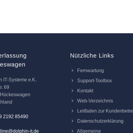
erlassung
Nützliche Links
keswagen
Fernwartung
n IT-Systeme e.K.
Support-Toolbox
r. 69
Kontakt
 Hückeswagen
Web-Verzeichnis
chland
Leitfaden zur Kundenbetr
9 2192 85490
Datenschutzerklärung
Allgemeine
line@dolphin-it.de