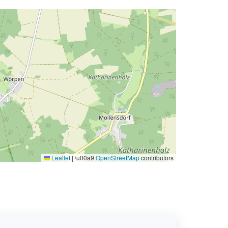
Leaflet
|
\u00a9
OpenStreetMap
contributors