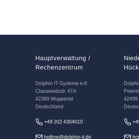
Hauptverwaltung /
Nied
Rechenzentrum
Hüc
Dolphin IT-Systeme e.K.
Dolphi
Clausewitzstr. 47A
Peterst
42389 Wuppertal
42499
Deutschland
Deuts
+49 202 4304010
+4
hotline@dolphin-it.de
hot