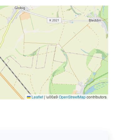
Leaflet
|
\u00a9
OpenStreetMap
contributors