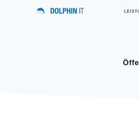
LEIST
Öff