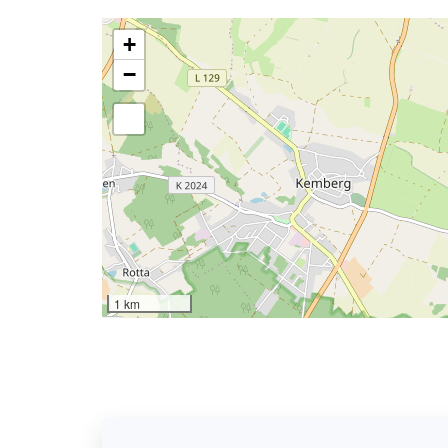
+
−
1 km