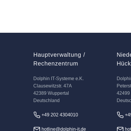
Hauptverwaltung /
Nied
Rechenzentrum
Hüc
Dolphin IT-Systeme e.K.
Dolphi
Clausewitzstr. 47A
Peterst
42389 Wuppertal
42499
Deutschland
Deuts
+49 202 4304010
+4
hotline@dolphin-it.de
hot