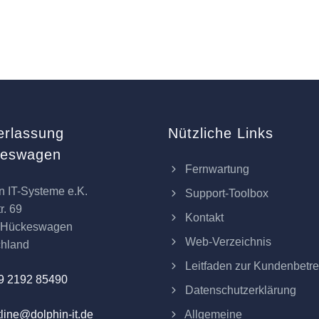
erlassung
Nützliche Links
keswagen
Fernwartung
n IT-Systeme e.K.
Support-Toolbox
r. 69
Kontakt
 Hückeswagen
Web-Verzeichnis
chland
Leitfaden zur Kundenbetr
9 2192 85490
Datenschutzerklärung
Allgemeine
line@dolphin-it.de