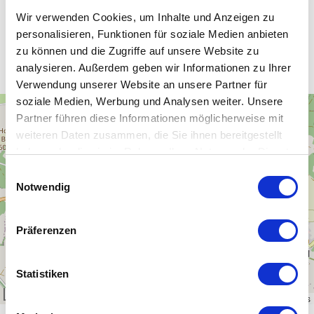
Wir verwenden Cookies, um Inhalte und Anzeigen zu
personalisieren, Funktionen für soziale Medien anbieten
Unsere WLAN-Hotspots in Gefell
zu können und die Zugriffe auf unsere Website zu
analysieren. Außerdem geben wir Informationen zu Ihrer
Verwendung unserer Website an unsere Partner für
soziale Medien, Werbung und Analysen weiter. Unsere
+
Partner führen diese Informationen möglicherweise mit
−
weiteren Daten zusammen, die Sie ihnen bereitgestellt
haben oder die sie im Rahmen Ihrer Nutzung der Dienste
gesammelt haben.
Einwilligungsauswahl
Notwendig
Präferenzen
Statistiken
1 km
Leaflet
|
\u00a9
OpenStreetMap
contributors