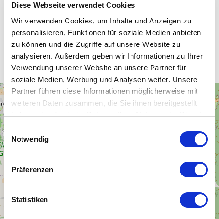
Diese Webseite verwendet Cookies
Wir verwenden Cookies, um Inhalte und Anzeigen zu
personalisieren, Funktionen für soziale Medien anbieten
Unsere WLAN-Hotspots in
zu können und die Zugriffe auf unsere Website zu
Kirchberg
analysieren. Außerdem geben wir Informationen zu Ihrer
Verwendung unserer Website an unsere Partner für
soziale Medien, Werbung und Analysen weiter. Unsere
Partner führen diese Informationen möglicherweise mit
+
weiteren Daten zusammen, die Sie ihnen bereitgestellt
−
haben oder die sie im Rahmen Ihrer Nutzung der Dienste
gesammelt haben.
Einwilligungsauswahl
Notwendig
Präferenzen
Statistiken