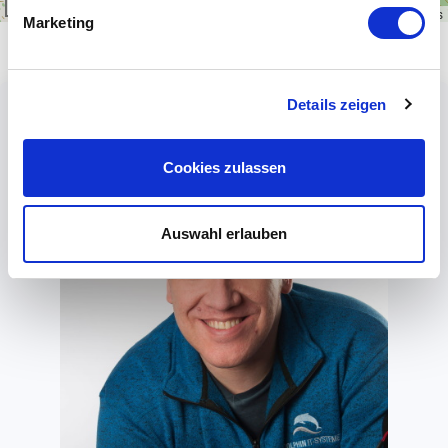
1 km
Leaflet
|
\u00a9
OpenStreetMap
contributors
Marketing
Details zeigen
Cookies zulassen
Auswahl erlauben