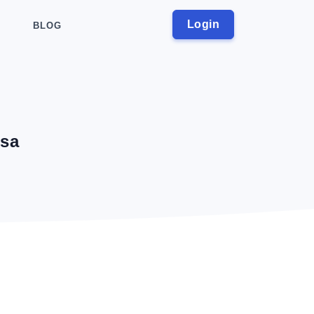
Login
BLOG
osa