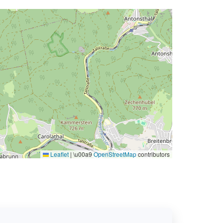
Leaflet
|
\u00a9
OpenStreetMap
contributors