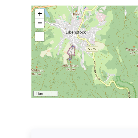
+
−
1 km