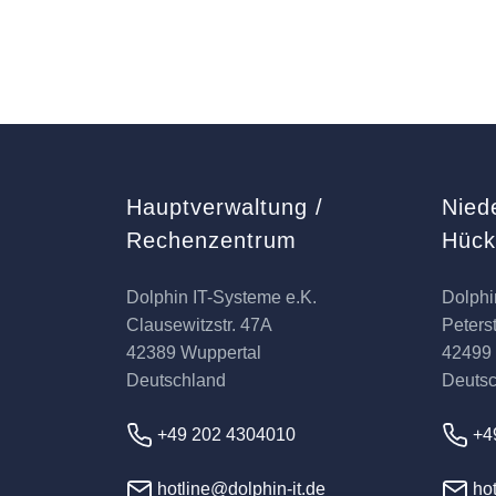
Hauptverwaltung /
Nied
Rechenzentrum
Hüc
Dolphin IT-Systeme e.K.
Dolphi
Clausewitzstr. 47A
Peterst
42389 Wuppertal
42499
Deutschland
Deuts
+49 202 4304010
+4
hotline@dolphin-it.de
hot