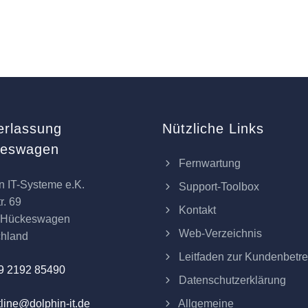
erlassung
Nützliche Links
keswagen
Fernwartung
n IT-Systeme e.K.
Support-Toolbox
r. 69
Kontakt
 Hückeswagen
Web-Verzeichnis
chland
Leitfaden zur Kundenbetr
9 2192 85490
Datenschutzerklärung
Allgemeine
line@dolphin-it.de