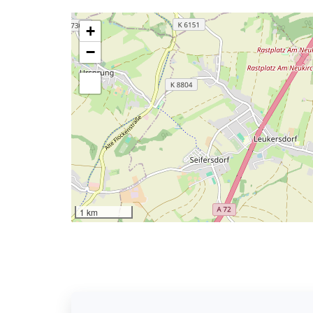
+
−
1 km