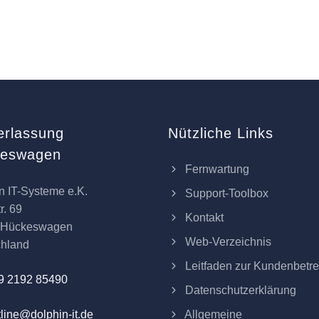
erlassung
Nützliche Links
keswagen
Fernwartung
n IT-Systeme e.K.
Support-Toolbox
r. 69
Kontakt
 Hückeswagen
Web-Verzeichnis
chland
Leitfaden zur Kundenbetr
9 2192 85490
Datenschutzerklärung
Allgemeine
line@dolphin-it.de