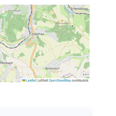
Leaflet
|
\u00a9
OpenStreetMap
contributors