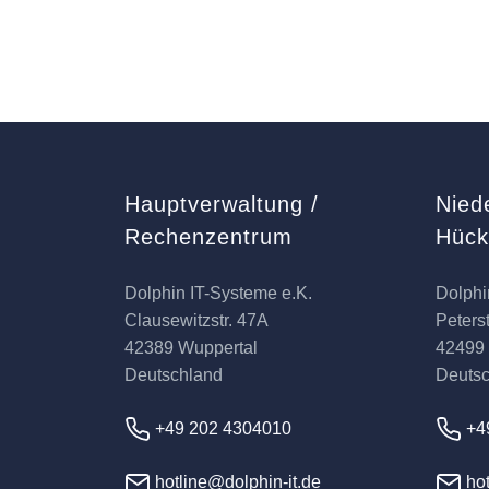
Hauptverwaltung /
Nied
Rechenzentrum
Hüc
Dolphin IT-Systeme e.K.
Dolphi
Clausewitzstr. 47A
Peterst
42389 Wuppertal
42499
Deutschland
Deuts
+49 202 4304010
+4
hotline@dolphin-it.de
hot