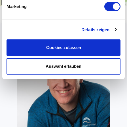
1 km
Leaflet
|
\u00a9
OpenStreetMap
contributors
Marketing
Details zeigen
Cookies zulassen
Auswahl erlauben