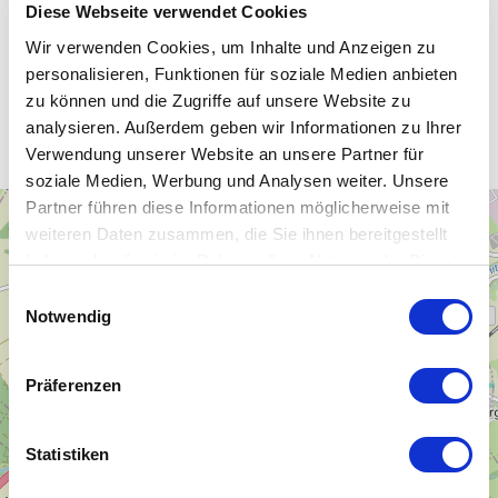
Diese Webseite verwendet Cookies
Wir verwenden Cookies, um Inhalte und Anzeigen zu
personalisieren, Funktionen für soziale Medien anbieten
Unsere WLAN-Hotspots in
zu können und die Zugriffe auf unsere Website zu
Jahnsdorf
analysieren. Außerdem geben wir Informationen zu Ihrer
Verwendung unserer Website an unsere Partner für
soziale Medien, Werbung und Analysen weiter. Unsere
Partner führen diese Informationen möglicherweise mit
+
weiteren Daten zusammen, die Sie ihnen bereitgestellt
−
haben oder die sie im Rahmen Ihrer Nutzung der Dienste
gesammelt haben.
Einwilligungsauswahl
Notwendig
Präferenzen
Statistiken