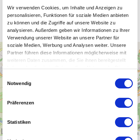
Wir verwenden Cookies, um Inhalte und Anzeigen zu
personalisieren, Funktionen für soziale Medien anbieten
Unsere WLAN-Hotspots in Wiesa
zu können und die Zugriffe auf unsere Website zu
analysieren. Außerdem geben wir Informationen zu Ihrer
Verwendung unserer Website an unsere Partner für
soziale Medien, Werbung und Analysen weiter. Unsere
+
Partner führen diese Informationen möglicherweise mit
−
weiteren Daten zusammen, die Sie ihnen bereitgestellt
haben oder die sie im Rahmen Ihrer Nutzung der Dienste
gesammelt haben.
Einwilligungsauswahl
Notwendig
Präferenzen
Statistiken
1 km
Leaflet
|
\u00a9
OpenStreetMap
contributors