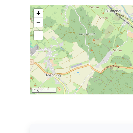
+
−
1 km