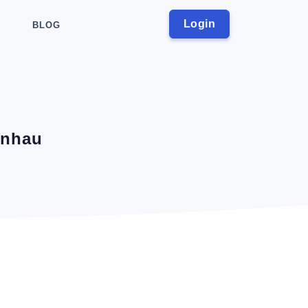
Login
BLOG
rnhau