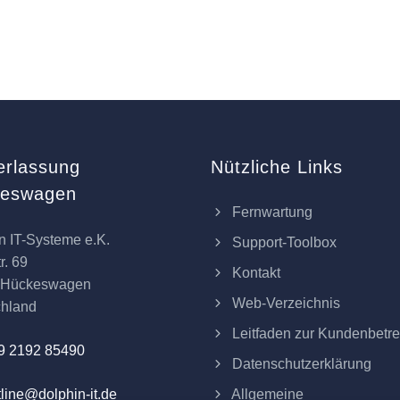
erlassung
Nützliche Links
keswagen
Fernwartung
n IT-Systeme e.K.
Support-Toolbox
r. 69
Kontakt
 Hückeswagen
Web-Verzeichnis
chland
Leitfaden zur Kundenbetr
9 2192 85490
Datenschutzerklärung
Allgemeine
line@dolphin-it.de