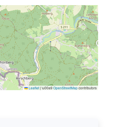
Leaflet
|
\u00a9
OpenStreetMap
contributors