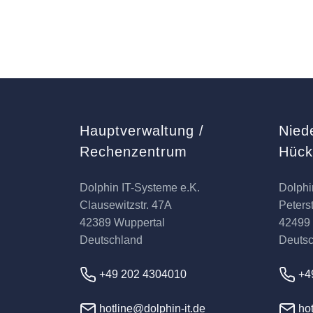
Hauptverwaltung /
Nied
Rechenzentrum
Hüc
Dolphin IT-Systeme e.K.
Dolphi
Clausewitzstr. 47A
Peterst
42389 Wuppertal
42499
Deutschland
Deuts
+49 202 4304010
+4
hotline@dolphin-it.de
hot