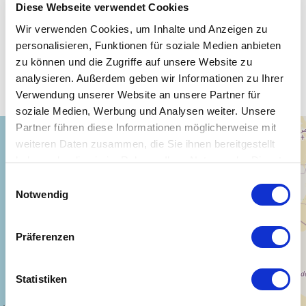
Diese Webseite verwendet Cookies
Wir verwenden Cookies, um Inhalte und Anzeigen zu
personalisieren, Funktionen für soziale Medien anbieten
Unsere WLAN-Hotspots in
zu können und die Zugriffe auf unsere Website zu
Westsahara Eigenst.Staat
analysieren. Außerdem geben wir Informationen zu Ihrer
Verwendung unserer Website an unsere Partner für
soziale Medien, Werbung und Analysen weiter. Unsere
Partner führen diese Informationen möglicherweise mit
+
weiteren Daten zusammen, die Sie ihnen bereitgestellt
−
haben oder die sie im Rahmen Ihrer Nutzung der Dienste
gesammelt haben.
Einwilligungsauswahl
Notwendig
Präferenzen
Statistiken