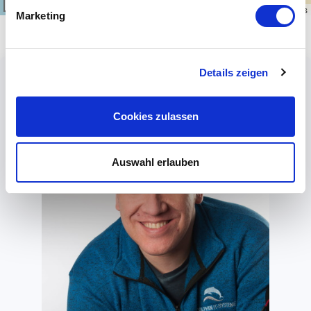
300 km
Leaflet
|
\u00a9
OpenStreetMap
contributors
Marketing
Details zeigen
Cookies zulassen
Auswahl erlauben