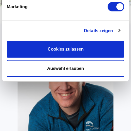
300 km
Leaflet
|
\u00a9
OpenStreetMap
contributors
Marketing
Details zeigen
Cookies zulassen
Auswahl erlauben