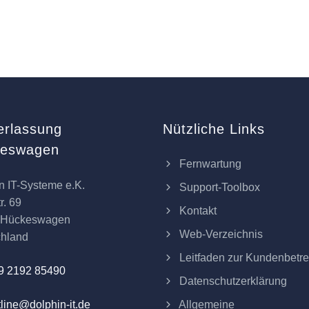
erlassung
Nützliche Links
keswagen
Fernwartung
n IT-Systeme e.K.
Support-Toolbox
r. 69
Kontakt
 Hückeswagen
Web-Verzeichnis
chland
Leitfaden zur Kundenbetr
9 2192 85490
Datenschutzerklärung
Allgemeine
line@dolphin-it.de