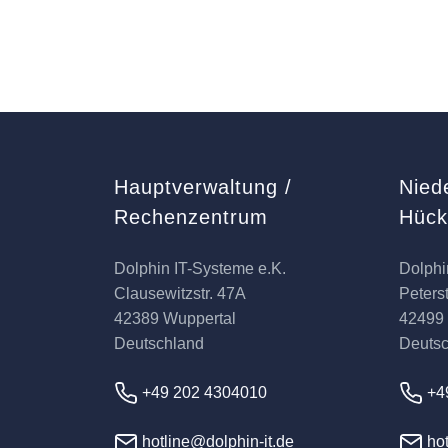
Hauptverwaltung /
Nied
Rechenzentrum
Hüc
Dolphin IT-Systeme e.K.
Dolphi
Clausewitzstr. 47A
Peterst
42389 Wuppertal
42499
Deutschland
Deuts
+49 202 4304010
+4
hotline@dolphin-it.de
hot