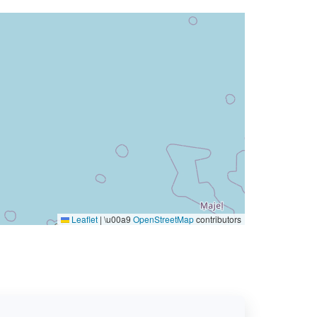
Leaflet
|
\u00a9
OpenStreetMap
contributors