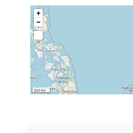
+
−
300 km