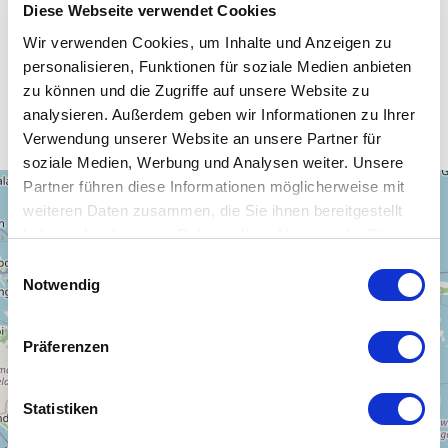
Diese Webseite verwendet Cookies
Wir verwenden Cookies, um Inhalte und Anzeigen zu
personalisieren, Funktionen für soziale Medien anbieten
Unsere WLAN-Hotspots in
zu können und die Zugriffe auf unsere Website zu
Indonesien
analysieren. Außerdem geben wir Informationen zu Ihrer
Verwendung unserer Website an unsere Partner für
soziale Medien, Werbung und Analysen weiter. Unsere
Partner führen diese Informationen möglicherweise mit
+
weiteren Daten zusammen, die Sie ihnen bereitgestellt
−
haben oder die sie im Rahmen Ihrer Nutzung der Dienste
gesammelt haben.
Einwilligungsauswahl
Notwendig
Präferenzen
Statistiken