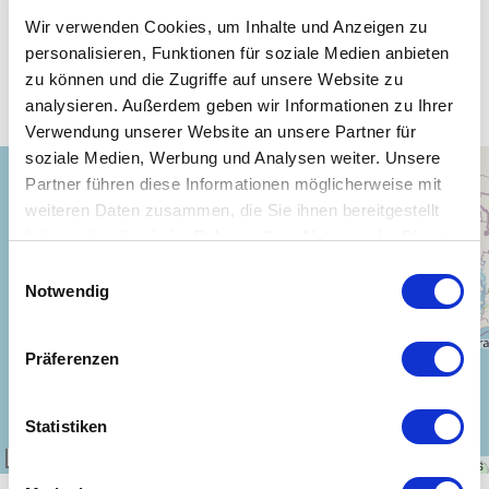
Wir verwenden Cookies, um Inhalte und Anzeigen zu
personalisieren, Funktionen für soziale Medien anbieten
Unsere WLAN-Hotspots in Liberien
zu können und die Zugriffe auf unsere Website zu
analysieren. Außerdem geben wir Informationen zu Ihrer
Verwendung unserer Website an unsere Partner für
soziale Medien, Werbung und Analysen weiter. Unsere
+
Partner führen diese Informationen möglicherweise mit
−
weiteren Daten zusammen, die Sie ihnen bereitgestellt
haben oder die sie im Rahmen Ihrer Nutzung der Dienste
gesammelt haben.
Einwilligungsauswahl
Notwendig
Präferenzen
Statistiken
300 km
Leaflet
|
\u00a9
OpenStreetMap
contributors