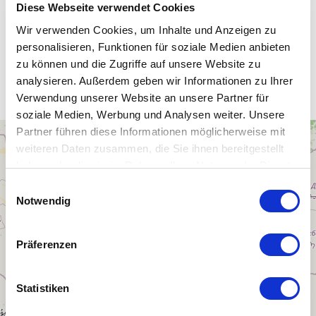
Diese Webseite verwendet Cookies
Wir verwenden Cookies, um Inhalte und Anzeigen zu
personalisieren, Funktionen für soziale Medien anbieten
Unsere WLAN-Hotspots in
zu können und die Zugriffe auf unsere Website zu
Mongolei
analysieren. Außerdem geben wir Informationen zu Ihrer
Verwendung unserer Website an unsere Partner für
soziale Medien, Werbung und Analysen weiter. Unsere
Partner führen diese Informationen möglicherweise mit
+
weiteren Daten zusammen, die Sie ihnen bereitgestellt
−
haben oder die sie im Rahmen Ihrer Nutzung der Dienste
gesammelt haben.
Einwilligungsauswahl
Notwendig
Präferenzen
Statistiken