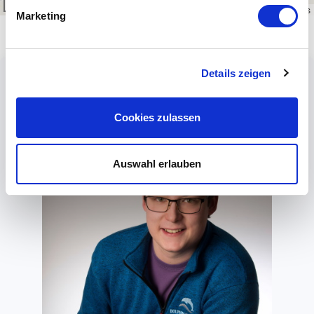
300 km
Leaflet
|
\u00a9
OpenStreetMap
contributors
Marketing
Details zeigen
Cookies zulassen
Auswahl erlauben