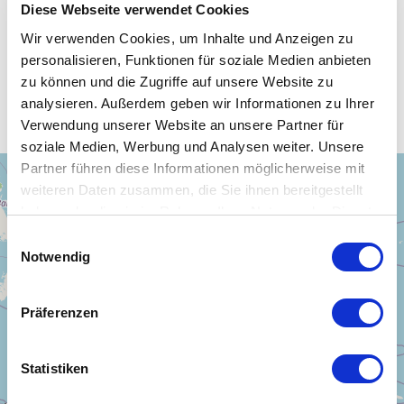
Diese Webseite verwendet Cookies
Wir verwenden Cookies, um Inhalte und Anzeigen zu
personalisieren, Funktionen für soziale Medien anbieten
Unsere WLAN-Hotspots in Papua
zu können und die Zugriffe auf unsere Website zu
Neuguinea
analysieren. Außerdem geben wir Informationen zu Ihrer
Verwendung unserer Website an unsere Partner für
soziale Medien, Werbung und Analysen weiter. Unsere
Partner führen diese Informationen möglicherweise mit
+
weiteren Daten zusammen, die Sie ihnen bereitgestellt
−
haben oder die sie im Rahmen Ihrer Nutzung der Dienste
gesammelt haben.
Einwilligungsauswahl
Notwendig
Präferenzen
Statistiken