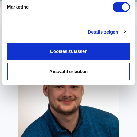
300 km
Leaflet
|
\u00a9
OpenStreetMap
contributors
Marketing
Details zeigen
Cookies zulassen
Auswahl erlauben