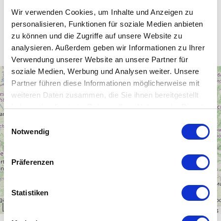
Wir verwenden Cookies, um Inhalte und Anzeigen zu
personalisieren, Funktionen für soziale Medien anbieten
Unsere WLAN-Hotspots in Polen
zu können und die Zugriffe auf unsere Website zu
analysieren. Außerdem geben wir Informationen zu Ihrer
Verwendung unserer Website an unsere Partner für
soziale Medien, Werbung und Analysen weiter. Unsere
+
Partner führen diese Informationen möglicherweise mit
−
weiteren Daten zusammen, die Sie ihnen bereitgestellt
haben oder die sie im Rahmen Ihrer Nutzung der Dienste
gesammelt haben.
Einwilligungsauswahl
Notwendig
Präferenzen
Statistiken
300 km
Leaflet
|
\u00a9
OpenStreetMap
contributors