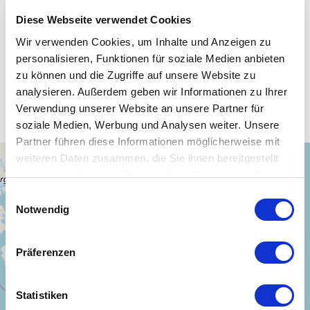
Diese Webseite verwendet Cookies
Wir verwenden Cookies, um Inhalte und Anzeigen zu
personalisieren, Funktionen für soziale Medien anbieten
Unsere WLAN-Hotspots in Spitzb.
zu können und die Zugriffe auf unsere Website zu
analysieren. Außerdem geben wir Informationen zu Ihrer
und Jan Mayen Insel (Norw.Verw.)
Verwendung unserer Website an unsere Partner für
soziale Medien, Werbung und Analysen weiter. Unsere
Partner führen diese Informationen möglicherweise mit
weiteren Daten zusammen, die Sie ihnen bereitgestellt
+
haben oder die sie im Rahmen Ihrer Nutzung der Dienste
−
gesammelt haben.
Einwilligungsauswahl
Notwendig
Präferenzen
Statistiken